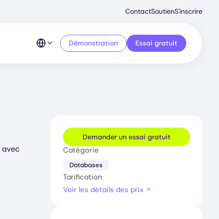
Second
Contact
Soutien
S'inscrire
Menu
Démonstration
Essai gratuit
Demander un essai gratuit
e avec
Catégorie
Databases
Tarification
Voir les détails des prix