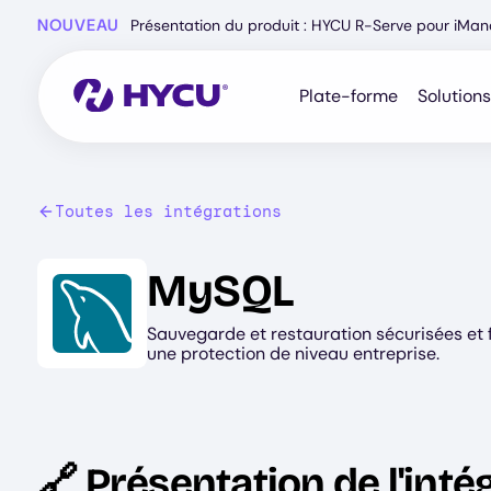
Skip
NOUVEAU
Présentation du produit : HYCU R-Serve pour iMa
to
main
content
Plate-forme
Solutions
Toutes les intégrations
Image
MySQL
Sauvegarde et restauration sécurisées et
une protection de niveau entreprise.
🔗 Présentation de l'inté