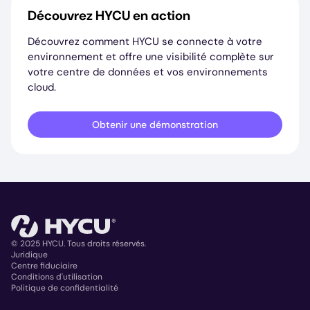
Découvrez HYCU en action
Découvrez comment HYCU se connecte à votre
environnement et offre une visibilité complète sur
votre centre de données et vos environnements
cloud.
Obtenir une démonstration
© 2025 HYCU. Tous droits réservés.
Juridique
Centre fiduciaire
Copyright
Conditions d'utilisation
Politique de confidentialité