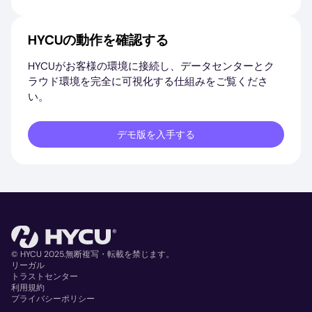
HYCUの動作を確認する
HYCUがお客様の環境に接続し、データセンターとク
ラウド環境を完全に可視化する仕組みをご覧くださ
い。
デモ版を入手する
© HYCU 2025.無断複写・転載を禁じます。
リーガル
トラストセンター
Copyright
利用規約
プライバシーポリシー