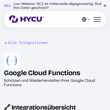
Zum
Live-Webinar: NC2 ist mittlerweile allgegenwärtig. Sind
NEU
→
Hauptinhalt
Ihre Daten geschützt?
springen
Mobiles 
Alle Integrationen
Image
Google Cloud Functions
Schützen und Wiederherstellen Ihrer Google Cloud
Functions
🔗 Integrationsübersicht