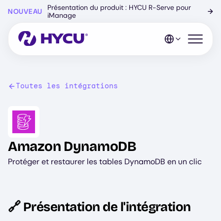
Skip
Présentation du produit : HYCU R-Serve pour
NOUVEAU
→
to
iManage
main
content
Open mo
Toutes les intégrations
Image
Amazon DynamoDB
Protéger et restaurer les tables DynamoDB en un clic
🔗 Présentation de l'intégration