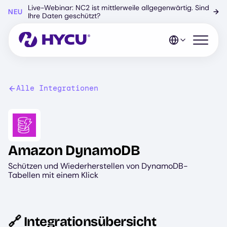
Zum
Live-Webinar: NC2 ist mittlerweile allgegenwärtig. Sind
NEU
→
Hauptinhalt
Ihre Daten geschützt?
springen
Mobiles 
Alle Integrationen
Image
Amazon DynamoDB
Schützen und Wiederherstellen von DynamoDB-
Tabellen mit einem Klick
🔗 Integrationsübersicht