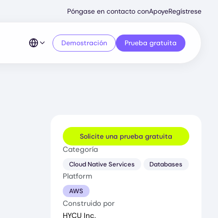
Secondary
Póngase en contacto con
Apoye
Regístrese
Menu
Demostración
Prueba gratuita
Solicite una prueba gratuita
Categoría
Cloud Native Services
Databases
Platform
AWS
Construido por
HYCU Inc.