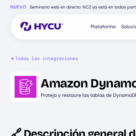
Ir
NUEVO
Seminario web en directo: NC2 ya está en todas part
al
contenido
principal
Plataforma
Soluci
Todas las integraciones
Image
Amazon Dynam
Proteja y restaure las tablas de DynamoDB
🔗 Descripción general d