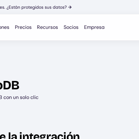
es. ¿Están protegidos sus datos?
→
ones
Precios
Recursos
Socios
Empresa
oDB
 con un solo clic
e la integración