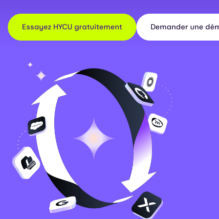
Essayez HYCU gratuitement
Demander une dém
Image