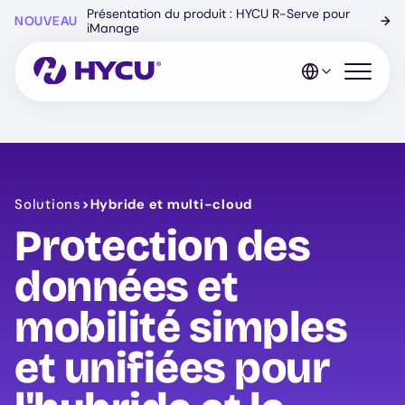
Skip
Présentation du produit : HYCU R-Serve pour
NOUVEAU
→
to
iManage
main
content
Open mo
Solutions
>
Hybride et multi-cloud
Protection des
données et
mobilité simples
et unifiées pour