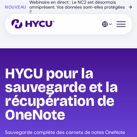
Webinaire en direct : Le NC2 est désormais
Skip
NOUVEAU
omniprésent. Vos données sont-elles protégées
→
to
?
main
content
Open mo
HYCU pour la
sauvegarde et la
récupération de
OneNote
Sauvegarde complète des carnets de notes OneNote