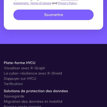
Agreement
,
Terms of Usage
and
Privacy Policy
.
Soumettre
Plate-forme HYCU
Visualiser avec R-Graph
La cyber-résilience avec R-Shield
S'appuyer sur HYCU
Tarification
Solutions de protection des données
Sauvegarde
Migration des données et mobilité
Reprise après sinistre