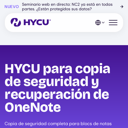
Ir
Seminario web en directo: NC2 ya está en todas
NUEVO
→
al
partes. ¿Están protegidos sus datos?
contenido
principal
Abrir el 
HYCU para copia
de seguridad y
recuperación de
OneNote
Copia de seguridad completa para blocs de notas