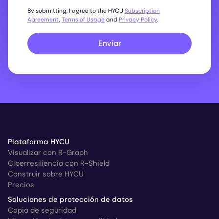
By submitting, I agree to the HYCU
Subscription
Agreement
,
Terms of Usage
and
Privacy Policy
.
Enviar
Plataforma HYCU
Visualizar con R-Graph
Ciberresiliencia con R-Shield
Construir sobre HYCU
Precios
Soluciones de protección de datos
Copia de seguridad