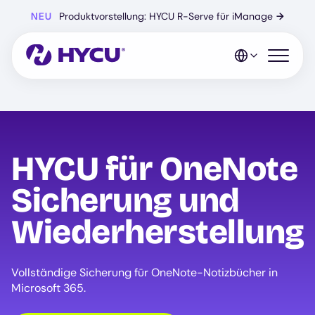
Zum
NEU
Produktvorstellung: HYCU R-Serve für iManage
→
Hauptinhalt
springen
Mobiles 
HYCU für OneNote
Sicherung und
Wiederherstellung
Vollständige Sicherung für OneNote-Notizbücher in
Microsoft 365.