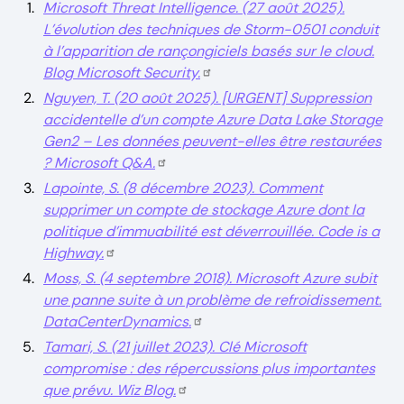
Microsoft Threat Intelligence. (27 août 2025).
L’évolution des techniques de Storm-0501 conduit
à l’apparition de rançongiciels basés sur le cloud.
Blog Microsoft Security.
Nguyen, T. (20 août 2025). [URGENT] Suppression
accidentelle d’un compte Azure Data Lake Storage
Gen2 – Les données peuvent-elles être restaurées
? Microsoft Q&A.
Lapointe, S. (8 décembre 2023). Comment
supprimer un compte de stockage Azure dont la
politique d’immuabilité est déverrouillée. Code is a
Highway.
Moss, S. (4 septembre 2018). Microsoft Azure subit
une panne suite à un problème de refroidissement.
DataCenterDynamics.
Tamari, S. (21 juillet 2023). Clé Microsoft
compromise : des répercussions plus importantes
que prévu. Wiz Blog.