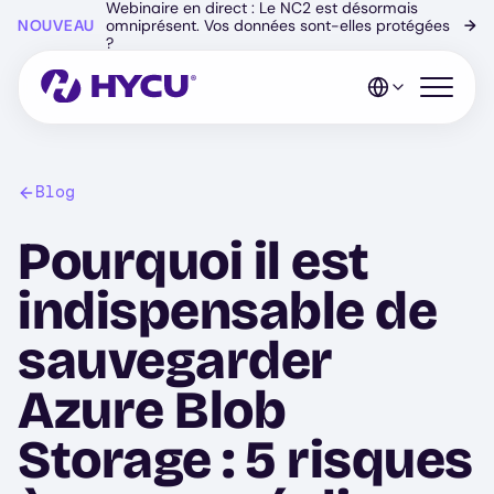
Webinaire en direct : Le NC2 est désormais
Skip
NOUVEAU
omniprésent. Vos données sont-elles protégées
→
to
?
main
content
Open mo
Blog
Pourquoi il est
indispensable de
sauvegarder
Azure Blob
Storage : 5 risques