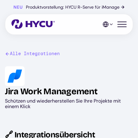
Zum
NEU
Produktvorstellung: HYCU R-Serve für iManage
→
Hauptinhalt
springen
Mobiles 
Alle Integrationen
Image
Jira Work Management
Schützen und wiederherstellen Sie Ihre Projekte mit
einem Klick
🔗 Integrationsübersicht