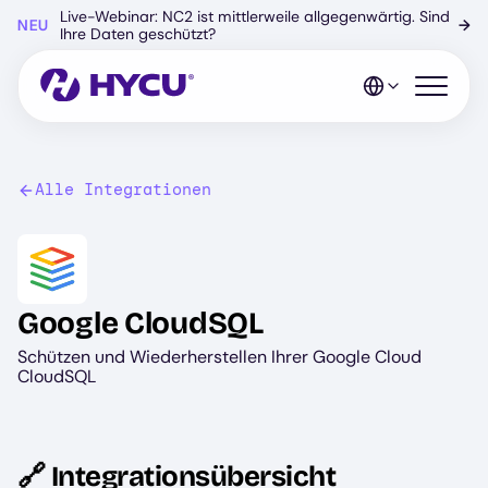
Zum
Live-Webinar: NC2 ist mittlerweile allgegenwärtig. Sind
NEU
→
Hauptinhalt
Ihre Daten geschützt?
springen
Mobiles 
Alle Integrationen
Image
Google CloudSQL
Schützen und Wiederherstellen Ihrer Google Cloud
CloudSQL
🔗 Integrationsübersicht