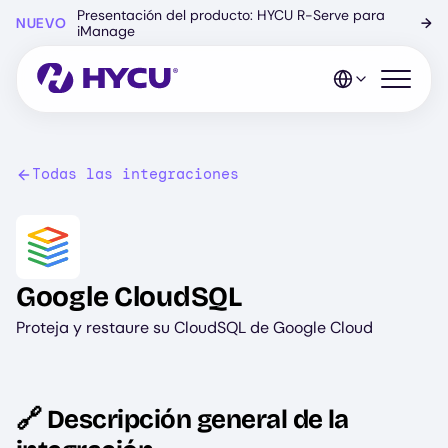
Ir
Presentación del producto: HYCU R-Serve para
NUEVO
→
al
iManage
contenido
principal
Abrir el 
Todas las integraciones
Image
Google CloudSQL
Proteja y restaure su CloudSQL de Google Cloud
🔗 Descripción general de la