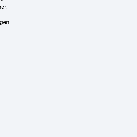
er,
ngen