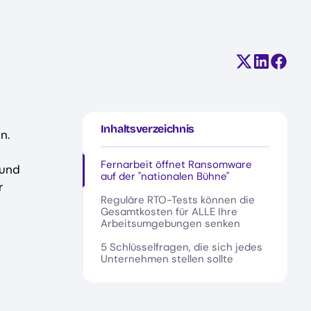
Teilen auf X
Auf Linke
Auf F
Inhaltsverzeichnis
n.
Fernarbeit öffnet Ransomware
 und
auf der "nationalen Bühne"
r
Reguläre RTO-Tests können die
Gesamtkosten für ALLE Ihre
Arbeitsumgebungen senken
5 Schlüsselfragen, die sich jedes
Unternehmen stellen sollte