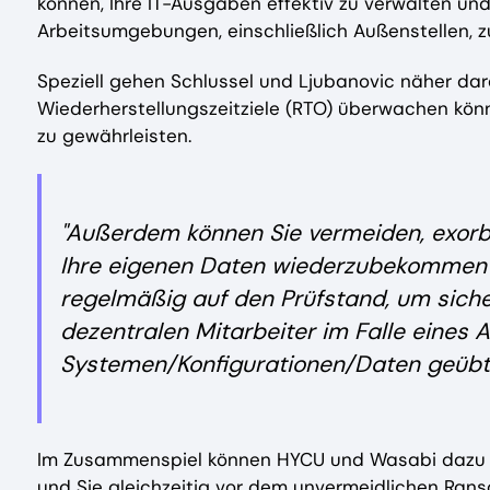
können, Ihre IT-Ausgaben effektiv zu verwalten un
Arbeitsumgebungen, einschließlich Außenstellen, z
Speziell gehen Schlussel und Ljubanovic näher dar
Wiederherstellungszeitziele (RTO) überwachen könn
zu gewährleisten.
"Außerdem können Sie vermeiden, exorb
Ihre eigenen Daten wiederzubekommen", s
regelmäßig auf den Prüfstand, um sicher
dezentralen Mitarbeiter im Falle eines A
Systemen/Konfigurationen/Daten geübt 
Im Zusammenspiel können HYCU und Wasabi dazu b
und Sie gleichzeitig vor dem unvermeidlichen Ran