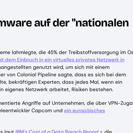
mware auf der "nationalen
steme lahmlegte, die 45% der Treibstoffversorgung im O
it dem Einbruch in ein virtuelles privates Netzwerk in
nangestellten genutzt wird, um sich mit einem
r von Colonial Pipeline sagte, dass es sich bei dem
te, bekräftigen Experten, dass jedes Mal, wenn ein
n eigenes Netzwerk arbeitet, Risiken bestehen.
mentierte Angriffe auf Unternehmen, die über VPN-Zug
ieleentwickler Capcom und
ein europäisches
ss laut
IBM's Cost of a Data Breach Report
die