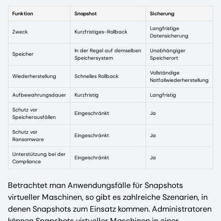
Funktion
Snapshot
Sicherung
Langfristige
Zweck
Kurzfristiges-Rollback
Datensicherung
In der Regel auf demselben
Unabhängiger
Speicher
Speichersystem
Speicherort
Vollständige
Wiederherstellung
Schnelles Rollback
Notfallwiederherstellung
Aufbewahrungsdauer
Kurzfristig
Langfristig
Schutz vor
Eingeschränkt
Ja
Speicherausfällen
Schutz vor
Eingeschränkt
Ja
Ransomware
Unterstützung bei der
Eingeschränkt
Ja
Compliance
Betrachtet man Anwendungsfälle für Snapshots
virtueller Maschinen, so gibt es zahlreiche Szenarien, in
denen Snapshots zum Einsatz kommen. Administratoren
können Snapshots virtueller Maschinen in einer