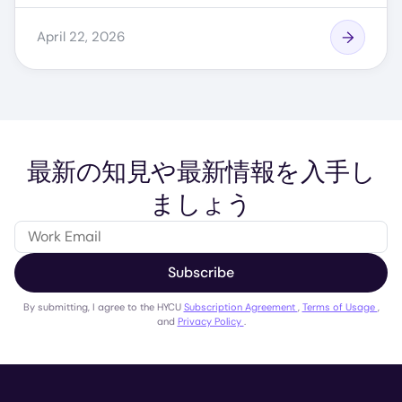
April 22, 2026
最新の知見や最新情報を入手し
ましょう
Subscribe
By submitting, I agree to the HYCU
Subscription Agreement
,
Terms of Usage
,
and
Privacy Policy
.