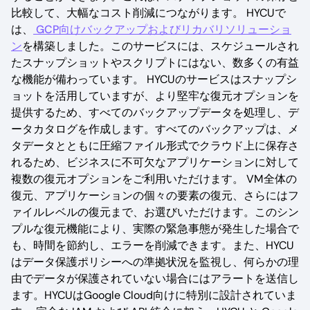
比較して、大幅なコスト削減につながります。 HYCUで
は、
GCP向けバックアップおよびリカバリソリューショ
ン
を構築しました。このサービスには、スケジュールされ
たスナップショットやスクリプトにはない、数多くの有益
な機能が備わっています。 HYCUのサービスはスナップシ
ョットを活用していますが、より堅牢な復元オプションを
提供するため、すべてのバックアップデータを処理し、デ
ータカタログを作成します。すべてのバックアップは、メ
タデータとともに圧縮ファイル形式でクラウド上に保存さ
れるため、ビジネスに不可欠なアプリケーションに対して
複数の復元オプションをご利用いただけます。 VM全体の
復元、アプリケーションの個々の要素の復元、さらにはフ
ァイルレベルの復元まで、お選びいただけます。このシン
プルな復元機能により、実際の緊急事態が発生した場合で
も、時間を節約し、エラーを削減できます。また、HYCU
はデータ保護ポリシーへの準拠状況を監視し、何らかの理
由でデータが保護されていない場合にはアラートを送信し
ます。HYCUはGoogle Cloud向けに特別に設計されていま