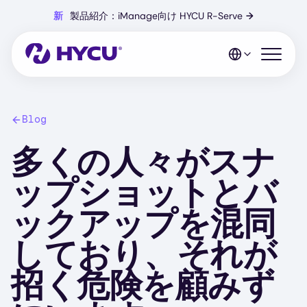
Skip
新
製品紹介：iManage向け HYCU R-Serve
→
to
main
content
Open mo
Blog
多くの人々がスナ
ップショットとバ
ックアップを混同
しており、それが
招く危険を顧みず