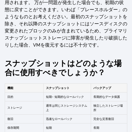
用されます。 万が一問題が発生した場合でも、初期の状
態に戻すことができます。いわば「プレースホルダー」の
ようなものとお考えください。最初のスナップショットを
除き、それ以降のスナップショットにはソースディスクの
変更されたブロックのみが含まれているため、プライマリ
スナップショットストレージに障害が発生したり破損した
りした場合、VMを復元するには不十分です。
スナップショットはどのような場
合に使用すべきでしょうか？
機能
スナップショット
バックアップ
目的
短期- 短期的なロールバック
長期的なデータ保護
通常は同じストレージシステム
独立したストレージ場
ストレージ
上
所
復旧
迅速なロールバック
完全な災害復旧
保存期間
短期
長期