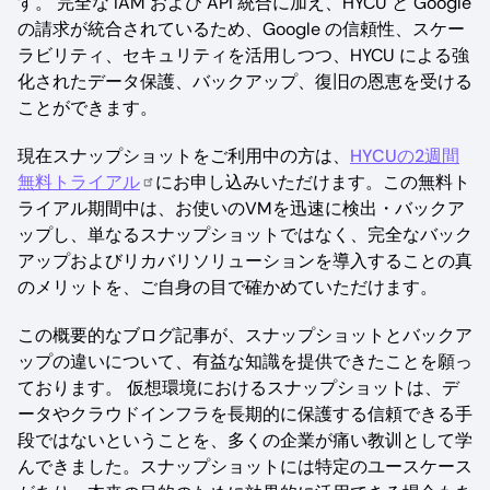
す。 完全な IAM および API 統合に加え、HYCU と Google
の請求が統合されているため、Google の信頼性、スケー
ラビリティ、セキュリティを活用しつつ、HYCU による強
化されたデータ保護、バックアップ、復旧の恩恵を受ける
ことができます。
現在スナップショットをご利用中の方は、
HYCUの2週間
無料トライアル
にお申し込みいただけます。この無料ト
ライアル期間中は、お使いのVMを迅速に検出・バックア
ップし、単なるスナップショットではなく、完全なバック
アップおよびリカバリソリューションを導入することの真
のメリットを、ご自身の目で確かめていただけます。
この概要的なブログ記事が、スナップショットとバックア
ップの違いについて、有益な知識を提供できたことを願っ
ております。 仮想環境におけるスナップショットは、デ
ータやクラウドインフラを長期的に保護する信頼できる手
段ではないということを、多くの企業が痛い教训として学
んできました。スナップショットには特定のユースケース