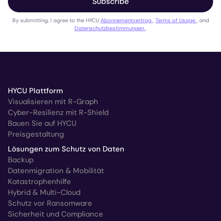
Subscribe
By submitting, I agree to the HYCU
Abonnementvertrag
,
Terms of Usage
, and
Datenschutzbestimmungen
.
HYCU Plattform
Visualisieren mit R-Graph
Cyber-Resilienz mit R-Shield
Bauen Sie auf HYCU
Preisgestaltung
Lösungen zum Schutz von Daten
Backup
Datenmigration & Mobilität
Katastrophenhilfe
Hybrid & Multi-Cloud
Schutz vor Ransomware
Sicherheit und Compliance