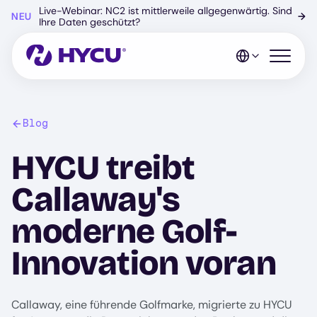
Zum
Live-Webinar: NC2 ist mittlerweile allgegenwärtig. Sind
NEU
→
Hauptinhalt
Ihre Daten geschützt?
springen
Mobiles 
Blog
HYCU treibt
Callaway's
moderne Golf-
Innovation voran
Callaway, eine führende Golfmarke, migrierte zu HYCU