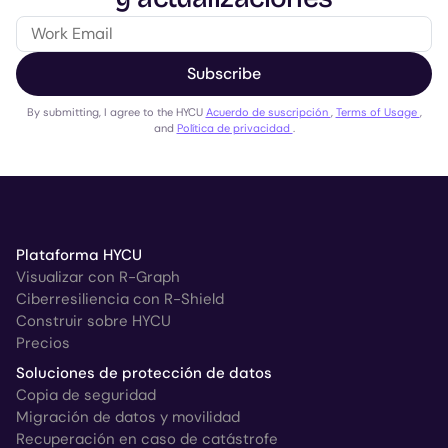
Subscribe
By submitting, I agree to the HYCU
Acuerdo de suscripción
,
Terms of Usage
,
and
Política de privacidad
.
Plataforma HYCU
Visualizar con R-Graph
Ciberresiliencia con R-Shield
Construir sobre HYCU
Precios
Soluciones de protección de datos
Copia de seguridad
Migración de datos y movilidad
Recuperación en caso de catástrofe