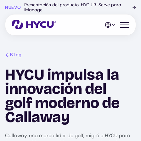
Ir
Presentación del producto: HYCU R-Serve para
NUEVO
→
al
iManage
contenido
principal
Abrir el 
Blog
HYCU impulsa la
innovación del
golf moderno de
Callaway
Callaway, una marca líder de golf, migró a HYCU para