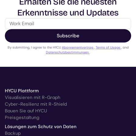
Erhalten Sie die neuesten
Erkenntnisse und Updates
Subscribe
By submitting, I agree to the HYCU
Abonnementvertrag
,
Terms of Usage
, and
Datenschutzbestimmungen
.
HYCU Plattform
Visualisieren mit R-Graph
Cyber-Resilienz mit R-Shield
Bauen Sie auf HYCU
Preisgestaltung
Lösungen zum Schutz von Daten
Backup