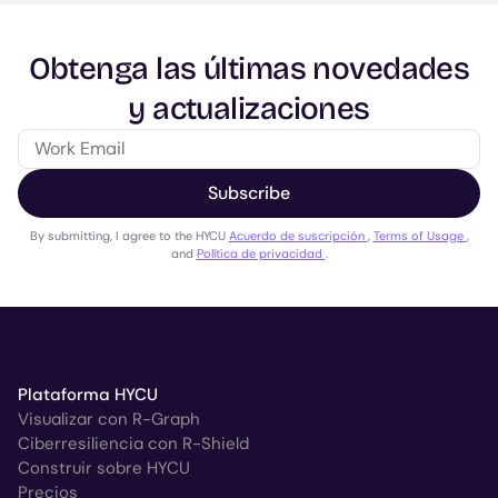
Obtenga las últimas novedades
y actualizaciones
Subscribe
By submitting, I agree to the HYCU
Acuerdo de suscripción
,
Terms of Usage
,
and
Política de privacidad
.
Plataforma HYCU
Visualizar con R-Graph
Ciberresiliencia con R-Shield
Construir sobre HYCU
Precios