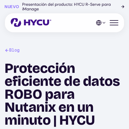
Ir
Presentación del producto: HYCU R-Serve para
NUEVO
→
al
iManage
contenido
principal
Abrir el 
Blog
Protección
eficiente de datos
ROBO para
Nutanix en un
minuto | HYCU