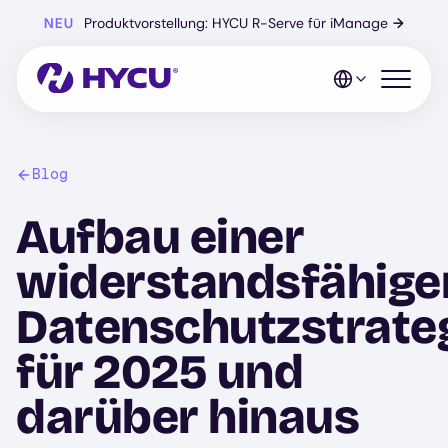
Zum
NEU
Produktvorstellung: HYCU R-Serve für iManage
→
Hauptinhalt
springen
Mobiles 
Blog
Aufbau einer
widerstandsfähige
Datenschutzstrate
für 2025 und
darüber hinaus