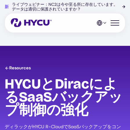
Skip
ライブウェビナー：NC2は今や至る所に存在しています。
新
→
to
データは適切に保護されていますか？
main
content
Open mo
Resources
HYCUとDiracによ
るSaaSバックアッ
プ制御の強化
ディラックがHYCU R-CloudでSaaSバックアップをコン