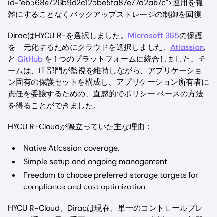
id="eb568e726b9d2c12bbe5fa87e77a2ab7c">運用を複
雑にすることなくバックアップストレージの制御を回復
DiracはHYCU R-を選択しました。
Microsoft 365
の保護
を一元化するためにクラウドを選択しました、
Atlassian
,
と
GitHub
を 1 つのプラットフォームに統合しました。チ
ームは、IT 部門が監視を維持しながら、アプリケーショ
ン固有の保護セットを構成し、アプリケーション所有者に
責任を委譲するための、直感的でポリシー ベースの方法
を得ることができました。
HYCU R-Cloudが際立っていた主な理由：
Native Atlassian coverage,
Simple setup and ongoing management
Freedom to choose preferred storage targets for
compliance and cost optimization
HYCU R-Cloud、Diracは現在、単一のコントロールプレ