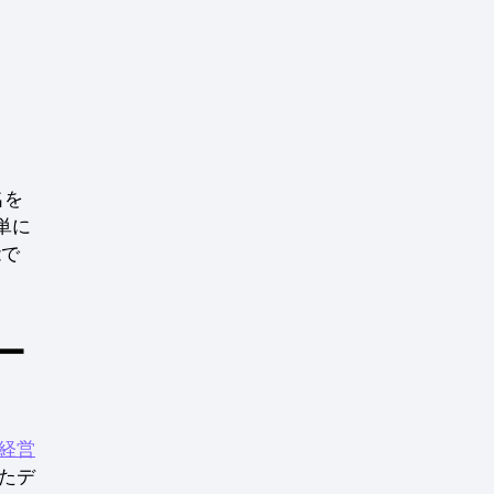
名を
簡単に
能で
ー
経営
たデ