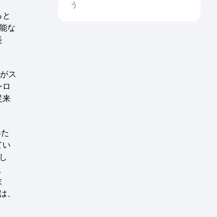
う
ると
能な
長
ーがス
ンロ
従来
いた
てい
し
、
ま
は、