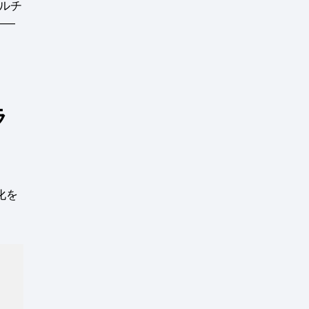
ルチ
――
ラ
り
化を