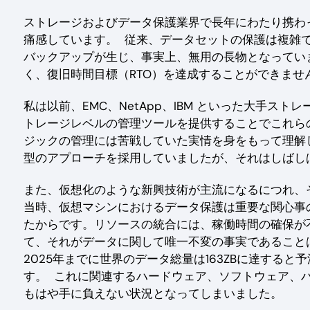
ストレージおよびデータ保護業界で長年にわたり携わ
痛感しています。 従来、データセットの保護は複雑
バックアップが生じ、事実上、無用の長物となってい
く、復旧時間目標（RTO）を達成することができませ
私は以前、EMC、NetApp、IBM といった大手
トレージレベルの管理ツールを提供することでこれら
ジックの管理には苦戦していた実情を身をもって理解
型のアプローチを採用していましたが、それはしばし
また、仮想化のような新興技術が主流になるにつれ、そ
当時、仮想マシンにおけるデータ保護は重要な関心事
たからです。リソースの統合には、稼働時間の確保が
て、それがデータに関して唯一不変の事実であること
2025年までに世界のデータ総量は163ZBに達する
す。 これに関連するハードウェア、ソフトウェア、
もはや手に負えない状況となってしまいました。