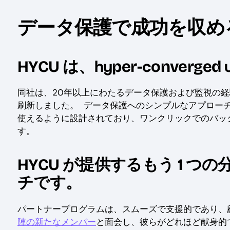
データ保護で成功を収め
hy
c
HYCU は、
per-
onverged
同社は、20年以上にわたるデータ保護および監視の経
刷新しました。 データ保護へのシンプルなアプローチを採用し
使えるように設計されており、ワンクリックでのバッ
す。
HYCU が提供するもう 1 
チです。
パートナープログラムは、スムーズで支援的であり、
陣の新たなメンバー
と面会し、彼らがどれほど献身的