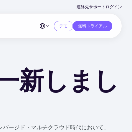
Second
連絡先
サポート
ログイン
Menu
デモ
無料トライアル
一新しまし
コンバージド・マルチクラウド時代において、