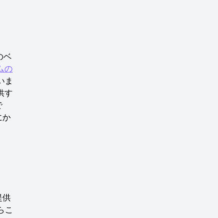
のベ
ムの
いま
供す
で
にか
提供
らこ