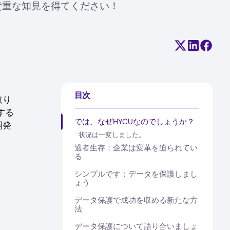
貴重な知見を得てください！
Share on X (
Share on
Share
目次
取り
する
では、なぜHYCUなのでしょうか？
開発
状況は一変しました。
適者生存：企業は変革を迫られてい
る
シンプルです：データを保護しまし
ょう
データ保護で成功を収める新たな方
法
データ保護について語り合いましょ