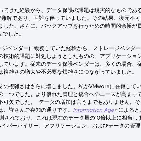
ってきた経験から、データ保護の課題は現実的なものであ
で難解であり、困難を伴っていました。その結果、復元不可
ました。さらに、バックアップを行うための時間的余裕が
んでした。
ストレージベンダーに勤務していた経験から、ストレージベンダ
の技術的課題に対処しようとしたものの、アプリケーショ
しています。従来のデータ保護ベンダーは、多くの場合、
ば複雑さの増大や不必要な煩雑さにつながっていました。
の複雑さはさらに増しました。私がVMwareに在籍して
の一つでした。より優れた管理と統合へのニーズが高まっ
不可欠でした。 データの増加は言うまでもありません。そ
は、皆さんご存知の通りです。
Information Age
によると
と予測されており、これは現在のデータ量の10倍以上に相当し
ハイパーバイザー、アプリケーション、およびデータの管理