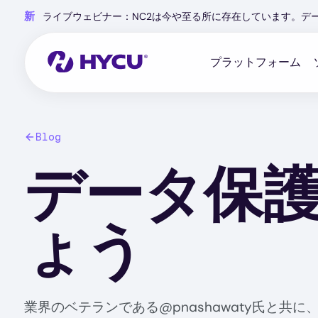
Skip
新
ライブウェビナー：NC2は今や至る所に存在しています。デ
to
main
content
プラットフォーム
Blog
データ保
ょう
業界のベテランである@pnashawaty氏と