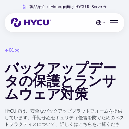
Skip
新
製品紹介：iManage向け HYCU R-Serve
→
to
main
content
Open mo
Blog
バックアップデー
タの保護とランサ
ムウェア対策
HYCUでは、安全なバックアッププラットフォームを提供
しています。予期せぬセキュリティ侵害を防ぐためのベス
トプラクティスについて、詳しくはこちらをご覧くださ