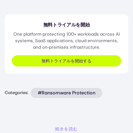
無料トライアルを開始
One platform protecting 100+ workloads across AI
systems, SaaS applications, cloud environments,
and on‑premises infrastructure.
無料トライアルを開始する
#Ransomware Protection
Categories:
続きを読む