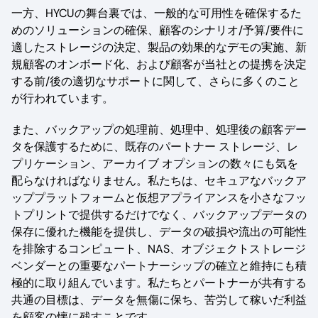
一方、HYCUの舞台裏では、一般的な可用性を確保するた
めのソリューションの確保、顧客のシナリオ/予算/要件に
適したストレージの決定、製品の効果的なデモの実施、新
規顧客のオンボード化、および顧客が当社との提携を決定
する前/後の適切なサポートに関して、さらに多くのこと
が行われています。
また、バックアップの処理前、処理中、処理後の顧客デー
タを保護するために、既存のパートナー ストレージ、レ
プリケーション、アーカイブ オプションの数々にも気を
配らなければなりません。私たちは、セキュアなバックア
ッププラットフォームと仮想アプライアンスを小さなフッ
トプリントで提供するだけでなく、バックアップデータの
保存に優れた機能を提供し、データの破損や流出の可能性
を排除するコンピュート、NAS、オブジェクトストレージ
ベンダーとの重要なパートナーシップの確立と維持にも積
極的に取り組んでいます。私たちとパートナーが共有する
共通の目標は、データを無傷に保ち、苦労して稼いだ利益
を顧客の懐に残すことです。