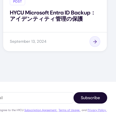
POST
HYCU Microsoft Entra ID Backup：
アイデンティティ管理の保護
September 13, 2024
Subscribe
 agree to the HYCU
Subscription Agreement
,
Terms of Usage
, and
Privacy Policy
.