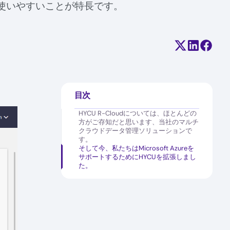
使いやすいことが特長です。
Share on X (
Share on
Share
目次
HYCU R-Cloudについては、ほとんどの
方がご存知だと思います、当社のマルチ
クラウドデータ管理ソリューションで
す。
そして今、私たちはMicrosoft Azureを
サポートするためにHYCUを拡張しまし
た。