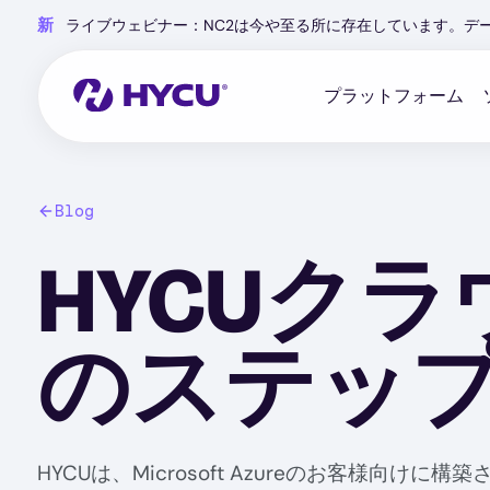
Skip
新
ライブウェビナー：NC2は今や至る所に存在しています。デ
to
main
content
プラットフォーム
Blog
HYCUク
のステップ、H
HYCUは、Microsoft Azureのお客様向