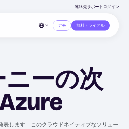
Second
連絡先
サポート
ログイン
Menu
デモ
無料トライアル
ーニーの次
Azure
zureを発表します。このクラウドネイティブなソリュー