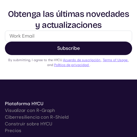
Obtenga las últimas novedades
y actualizaciones
Subscribe
By submitting, I agree to the HYCU
Acuerdo de suscripción
,
Terms of Usage
,
and
Política de privacidad
.
Plataforma HYCU
Visualizar con R-Graph
Ciberresiliencia con R-Shield
Construir sobre HYCU
Precios