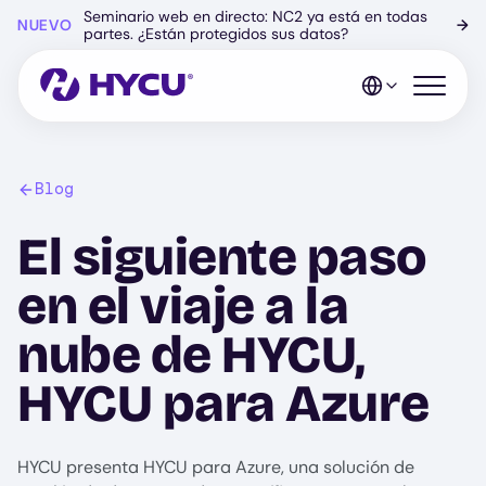
Ir
Seminario web en directo: NC2 ya está en todas
NUEVO
→
al
partes. ¿Están protegidos sus datos?
contenido
principal
Abrir el 
Blog
El siguiente paso
en el viaje a la
nube de HYCU,
HYCU para Azure
HYCU presenta HYCU para Azure, una solución de