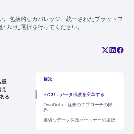
さい。包括的なカバレッジ、統一されたプラットフ
基づいた選択を行ってください。
Share on X (
Share on
Share
目次
も重
備え
HYCU：データ保護を変革する
ある
OwnData：従来のアプローチの限
界
適切なデータ保護パートナーの選択