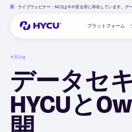
Skip
新
ライブウェビナー：NC2は今や至る所に存在しています。デ
to
main
content
プラットフォーム
Blog
データセ
HYCUとO
開