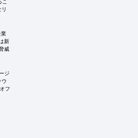
るこ
なリ
企業
は新
脅威
ージ
ラウ
のオフ