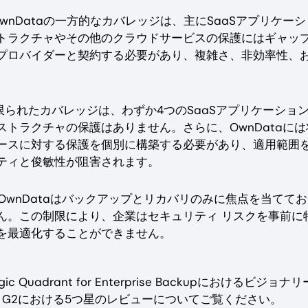
wnDataの一方的なカバレッジは、主にSaaSアプリケー
トラクチャやその他のクラウドサービスの保護にはギャッ
プロバイダーと契約する必要があり、複雑さ、非効率性、
。
aの限られたカバレッジは、わずか4つのSaaSアプリケーショ
トラクチャの保護はありません。さらに、OwnDataには
ースに対する保護を個別に構築する必要があり、適用範囲
ティと俊敏性が阻害されます。
、OwnDataはバックアップとリカバリのみに焦点を当てて
ん。この制限により、企業はセキュリティ リスクを事前に
を最適化することができません。
 Quadrant for Enterprise Backupにおけるビジョナ
.8の評価、G2における5つ星のレビューについてご覧ください。