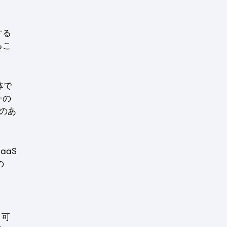
する
るこ
体で
一の
のあ
aaS
の
と
と可