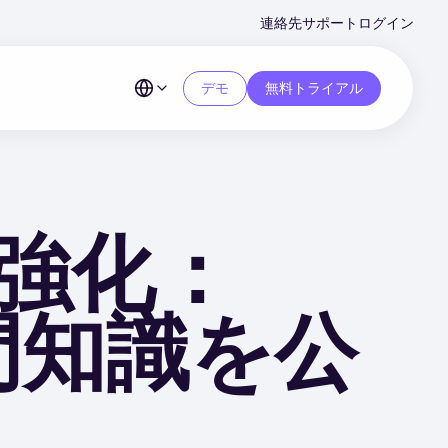
Second
連絡先
サポート
ログイン
Menu
デモ
無料トライアル
強化：
専門知識を公