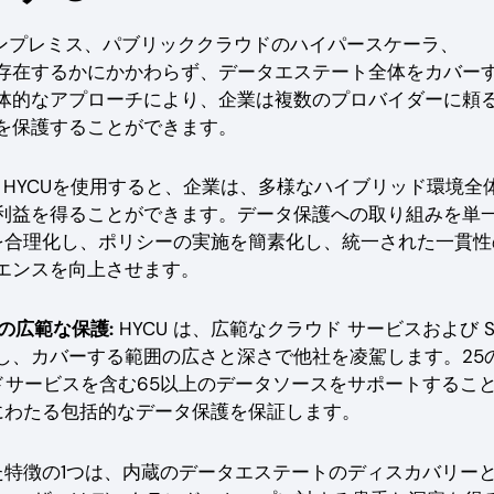
オンプレミス、パブリッククラウドのハイパースケーラ、
ずれに存在するかにかかわらず、データエステート全体をカバー
体的なアプローチにより、企業は複数のプロバイダーに頼
を保護することができます。
HYCUを使用すると、企業は、多様なハイブリッド環境全
利益を得ることができます。データ保護への取り組みを単
理を合理化し、ポリシーの実施を簡素化し、統一された一貫性
エンスを向上させます。
ンの広範な保護:
HYCU は、広範なクラウド サービスおよび S
し、カバーする範囲の広さと深さで他社を凌駕します。25
ウドサービスを含む65以上のデータソースをサポートするこ
にわたる包括的なデータ保護を保証します。
った特徴の1つは、内蔵のデータエステートのディスカバリー