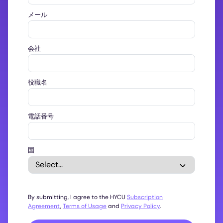
メール
会社
役職名
電話番号
国
By submitting, I agree to the HYCU
Subscription
Agreement
,
Terms of Usage
and
Privacy Policy
.