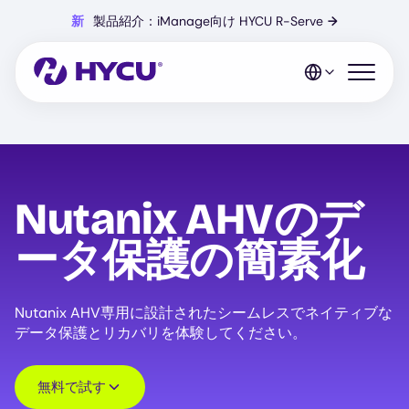
Skip
新
製品紹介：iManage向け HYCU R-Serve
→
to
main
content
Open mo
Nutanix AHVのデ
ータ保護の簡素化
Nutanix AHV専用に設計されたシームレスでネイティブな
データ保護とリカバリを体験してください。
無料で試す