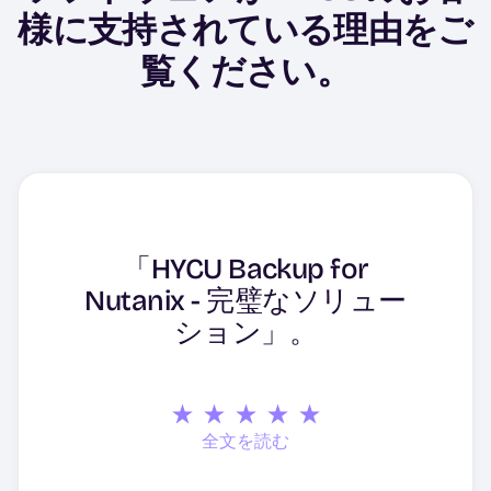
様に支持されている理由をご
覧ください。
私たちが望んでいることは
ラムは、製品の使用方法に
「Nutanix AHV用の優れた
ほとんどすべてやってくれ
配備は簡単で、適正な価格
「すべてのNutanixクラス
「HYCU Backup for
使いやすさとインターフェ
関して一貫した情報とケア
良好な対話と、製品を稼働
素晴らしいサポート、モダ
バックアップソリューショ
「Nutanix導入のためのシ
「Nutanixとの相性は抜群
る。超効率的で使いやす
で、配備チームはとても親
タにエージェントレスで簡
Nutanix - 完璧なソリュー
させるためのサポート。問
イスは抜群だ。サポートも
を提供してくれ、私たちの
ンなUI、簡単な実装。
です。必要なことができる
ンであり、優れた顧客サポ
ームレスなバックアップ"
い。物理的なノードのリス
切で知識が豊富だった。
単に導入できます。
ション」。
ニーズは非常によく満たさ
題発生時の迅速な対応。
素晴らしい。
ートがある。
トアのフローが改善されれ
れています。
ば最高だ。
Johan Leksell
Adam Carney
Daniel Scholten
Jason Seiter
Campbell Wrapper Corporation
Zwanenberg Food Group
全文を読む
全文を読む
Mateja Tomasevic
全文を読む
全文を読む
Cristiano Adamoli
Smartbox Group
全文を読む
Smartbox Group