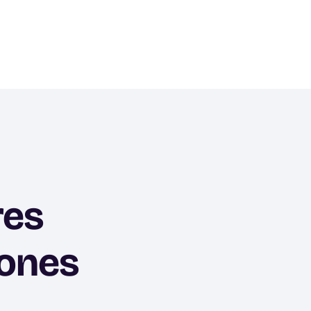
res
iones