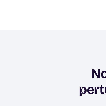
No
pert