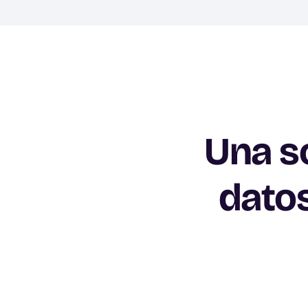
Una s
dato