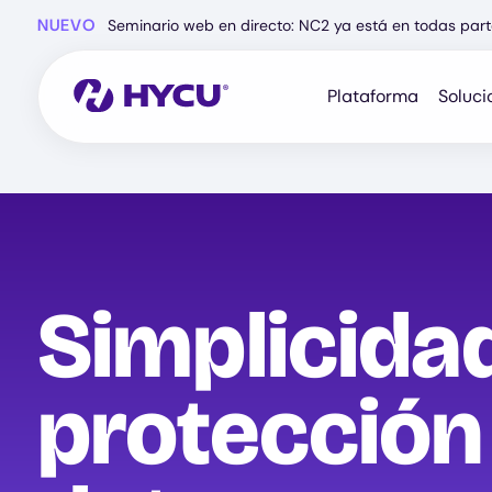
Ir
NUEVO
Seminario web en directo: NC2 ya está en todas part
al
contenido
principal
Plataforma
Soluci
Simplicidad
protección