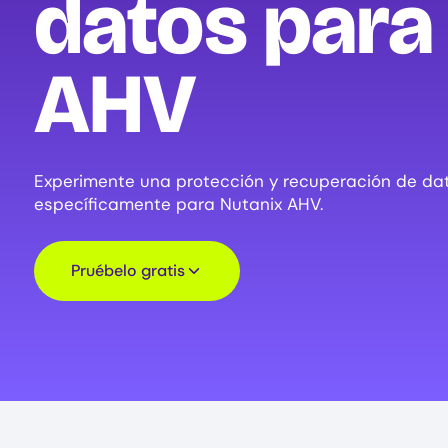
datos para
AHV
Experimente una protección y recuperación de dato
específicamente para Nutanix AHV.
Pruébelo gratis