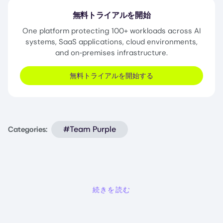
無料トライアルを開始
One platform protecting 100+ workloads across AI
systems, SaaS applications, cloud environments,
and on‑premises infrastructure.
無料トライアルを開始する
#Team Purple
Categories:
続きを読む