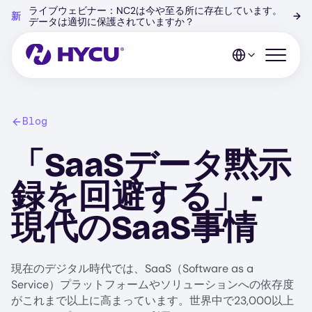
Skip
ライブウェビナー：NC2は今や至る所に存在しています。
新
→
to
データは適切に保護されていますか？
main
content
Open mo
Blog
「SaaSデータ黙示
録を回避する」 -
現代のSaaS事情
現在のデジタル時代では、SaaS（Software as a
Service）プラットフォームやソリューションへの依存度
がこれまで以上に高まっています。世界中で23,000以上