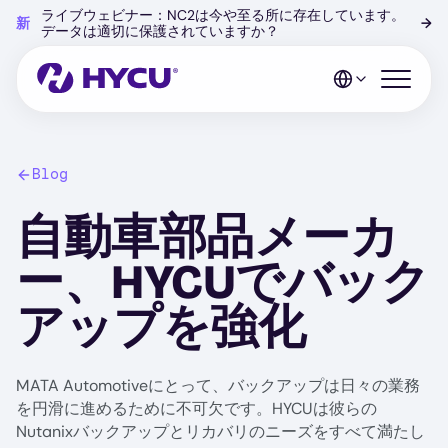
Skip
ライブウェビナー：NC2は今や至る所に存在しています。
新
→
to
データは適切に保護されていますか？
main
content
Open mo
Blog
自動車部品メーカ
ー、HYCUでバック
アップを強化
MATA Automotiveにとって、バックアップは日々の業務
を円滑に進めるために不可欠です。HYCUは彼らの
Nutanixバックアップとリカバリのニーズをすべて満たし