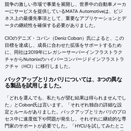
競争の激しい市場で事業を展開し、世界中の自動車メーカ
ーにサービスを提供しているMATA Automotiveは、ビジ
ネス上の最優先事項として、重要なアプリケーションとデ
ータの継続性を確保する必要がありました。
CIOのデニズ・コバン（Deniz Coban）氏によると、この
目標を達成し、成長に合わせた拡張をサポートするため
に、同社は2019年にレガシーサーバーインフラストラク
チャからNutanixのハイパーコンバージドインフラストラ
クチャ（HCI）に移行しました。
バックアップとリカバリについては、3つの異な
る製品を試用しました。
「どれを選んでも、私たちが望む結果は得られませんでし
た」とCoban氏は言います。「それぞれ独自の詳細な設
定とルールがありました。バックアップとリカバリのプロ
セス中に速度低下や問題が発生し、それぞれに継続的な専
門家のサポートが必要でした。「HYCUを試してみたとこ