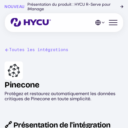
Skip
Présentation du produit : HYCU R-Serve pour
NOUVEAU
→
to
iManage
main
content
Open mo
Toutes les intégrations
Image
Pinecone
Protégez et restaurez automatiquement les données
critiques de Pinecone en toute simplicité.
🔗 Présentation de l'intégration