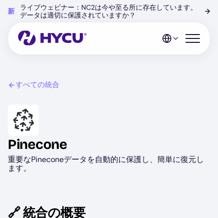
Skip
ライブウェビナー：NC2は今や至る所に存在しています。
新
→
to
データは適切に保護されていますか？
main
content
Open mo
すべての統合
Image
Pinecone
重要なPineconeデータを自動的に保護し、簡単に復元し
ます。
🔗 統合の概要