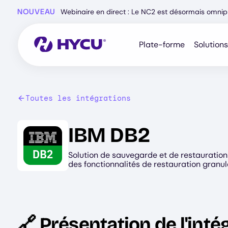
Skip
NOUVEAU
Webinaire en direct : Le NC2 est désormais omnip
to
main
content
Plate-forme
Solutions
Toutes les intégrations
Image
IBM DB2
Solution de sauvegarde et de restauration 
des fonctionnalités de restauration granu
🔗 Présentation de l'inté