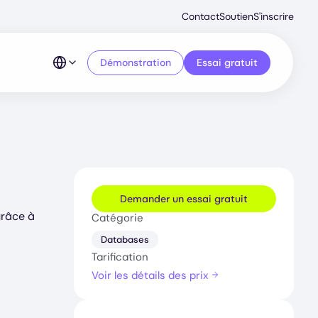
Second
Contact
Soutien
S'inscrire
Menu
Démonstration
Essai gratuit
Demander un essai gratuit
grâce à
Catégorie
Databases
Tarification
Voir les détails des prix