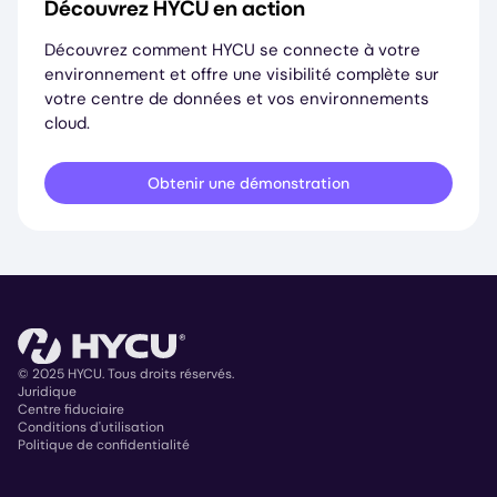
Découvrez HYCU en action
Découvrez comment HYCU se connecte à votre
environnement et offre une visibilité complète sur
votre centre de données et vos environnements
cloud.
Obtenir une démonstration
© 2025 HYCU. Tous droits réservés.
Juridique
Centre fiduciaire
Copyright
Conditions d'utilisation
Politique de confidentialité