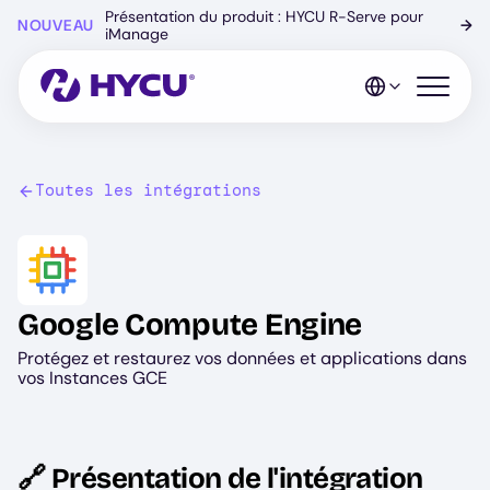
Skip
Présentation du produit : HYCU R-Serve pour
NOUVEAU
→
to
iManage
main
content
Open mo
Toutes les intégrations
Image
Google Compute Engine
Protégez et restaurez vos données et applications dans
vos Instances GCE
🔗 Présentation de l'intégration