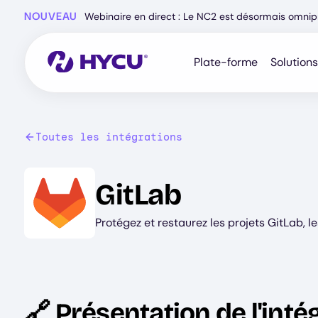
Skip
NOUVEAU
Webinaire en direct : Le NC2 est désormais omnip
to
main
content
Plate-forme
Solutions
Toutes les intégrations
Image
GitLab
Protégez et restaurez les projets GitLab, le
🔗 Présentation de l'inté