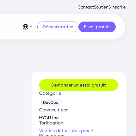
Second
Contact
Soutien
S'inscrire
Menu
Démonstration
Essai gratuit
Demander un essai gratuit
Catégorie
DevOps
Construit par
HYCU Inc.
Tarification
Voir les détails des prix
Ressources