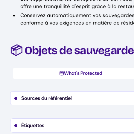
offre une tranquillité d’esprit grâce à la rest
Conservez automatiquement vos sauvegardes 
conforme à vos exigences en matière de résid
📦 Objets de sauvegarde 
What's Protected
Sources du référentiel
Details
Références
Branches
Commits
Étiquettes
Balises