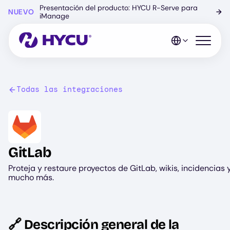
Ir
Presentación del producto: HYCU R-Serve para
NUEVO
→
al
iManage
contenido
principal
Abrir el 
Todas las integraciones
Image
GitLab
Proteja y restaure proyectos de GitLab, wikis, incidencias 
mucho más.
🔗 Descripción general de la