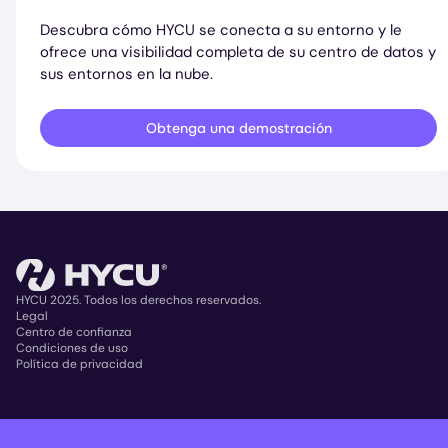
Descubra cómo HYCU se conecta a su entorno y le
ofrece una visibilidad completa de su centro de datos y
sus entornos en la nube.
Obtenga una demostración
HYCU 2025. Todos los derechos reservados.
Legal
Centro de confianza
Copyright
Condiciones de uso
Política de privacidad