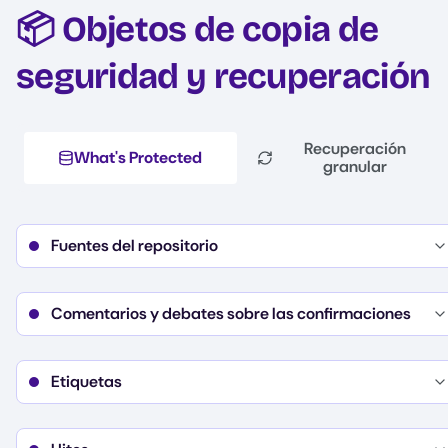
📦 Objetos de copia de
seguridad y recuperación
Recuperación
What's Protected
granular
Fuentes del repositorio
Details
Referencias
Ramas
Comentarios y debates sobre las confirmaciones
Commits
Details
Comentario/debate (texto, autor, fecha de creación)
Etiquetas
Notas de debate (texto, autor, fecha de creación)
Objetos
Etiquetas
Registro
Details
Nombre
Archivos LFS
Descripción