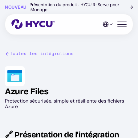
Skip
Présentation du produit : HYCU R-Serve pour
NOUVEAU
→
to
iManage
main
content
Open mo
Toutes les intégrations
Image
Azure Files
Protection sécurisée, simple et résiliente des fichiers
Azure
🔗 Présentation de l'intégration