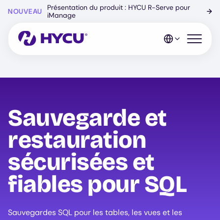
Skip
Présentation du produit : HYCU R-Serve pour
NOUVEAU
→
to
iManage
main
content
Open mo
Sauvegarde et
restauration
sécurisées et
fiables pour SQL
Sauvegardes SQL pour les tables, les vues et les