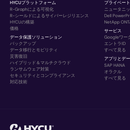
HYCUプラットフォーム
プライベー
R-Graphによる可視化
ニュータニ
R-シールドによるサイバーレジリエンス
Dell Powe
HYCUの構築
NetApp ONT
価格
サービス
データ保護ソリューション
Googleワ
バックアップ
エントラID
データ移行とモビリティ
すべて見る
災害復旧
アプリとデ
ハイブリッド＆マルチクラウド
SAP HANA
ランサムウェア対策
オラクル
セキュリティとコンプライアンス
すべて見る
対応技術