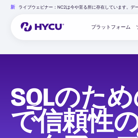
Skip
新
ライブウェビナー：NC2は今や至る所に存在しています。デ
to
main
content
プラットフォーム
SQLのた
で信頼性