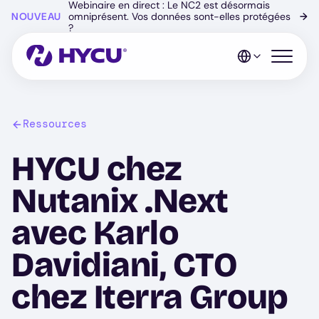
Webinaire en direct : Le NC2 est désormais
Skip
NOUVEAU
omniprésent. Vos données sont-elles protégées
→
to
?
main
content
Open mo
Ressources
HYCU chez
Nutanix .Next
avec Karlo
Davidiani, CTO
chez Iterra Group