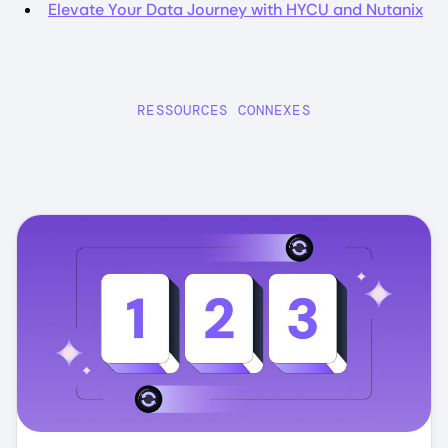
Elevate Your Data Journey with HYCU and Nutanix
RESSOURCES CONNEXES