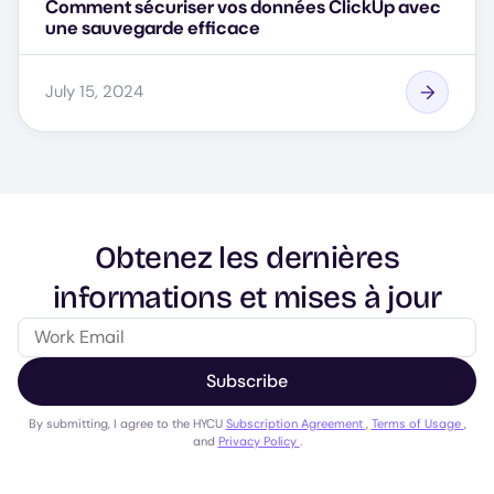
Comment sécuriser vos données ClickUp avec
une sauvegarde efficace
July 15, 2024
Obtenez les dernières
informations et mises à jour
Subscribe
By submitting, I agree to the HYCU
Subscription Agreement
,
Terms of Usage
,
and
Privacy Policy
.