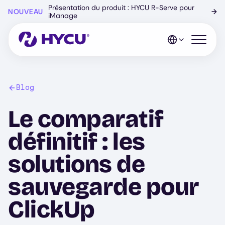
Skip
Présentation du produit : HYCU R-Serve pour
NOUVEAU
→
to
iManage
main
content
Open mo
Blog
Le comparatif
définitif : les
solutions de
sauvegarde pour
ClickUp