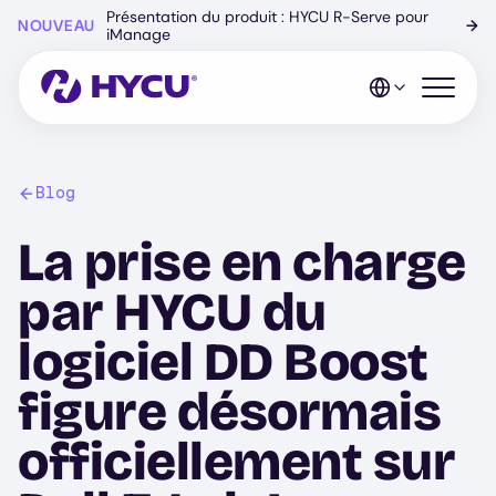
Skip
Présentation du produit : HYCU R-Serve pour
NOUVEAU
→
to
iManage
main
content
Open mo
Blog
La prise en charge
par HYCU du
logiciel DD Boost
figure désormais
officiellement sur