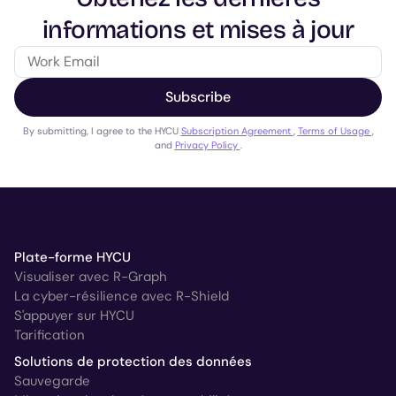
informations et mises à jour
Subscribe
By submitting, I agree to the HYCU
Subscription Agreement
,
Terms of Usage
,
and
Privacy Policy
.
Plate-forme HYCU
Visualiser avec R-Graph
La cyber-résilience avec R-Shield
S'appuyer sur HYCU
Tarification
Solutions de protection des données
Sauvegarde