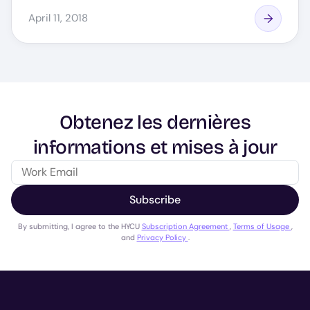
April 11, 2018
Obtenez les dernières
informations et mises à jour
Subscribe
By submitting, I agree to the HYCU
Subscription Agreement
,
Terms of Usage
,
and
Privacy Policy
.