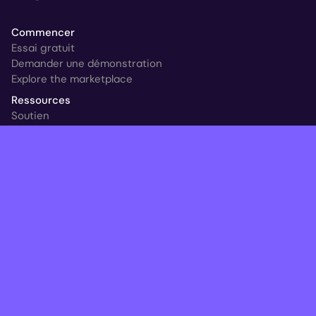
Commencer
Essai gratuit
Demander une démonstration
Explore the marketplace
Ressources
Soutien
Témoignages de clients
Nouveau à HYCU
Blog
Ransomware & Readiness Calculator
Suivre