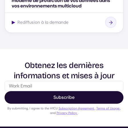
moderne de protection de vos données dans
vos environnements multicloud
▶
Rediffusion à la demande
Obtenez les dernières
informations et mises à jour
Subscribe
By submitting, I agree to the HYCU
Subscription Agreement
,
Terms of Usage
,
and
Privacy Policy
.