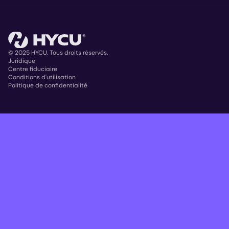
© 2025 HYCU. Tous droits réservés.
Juridique
Centre fiduciaire
Copyright
Conditions d'utilisation
Politique de confidentialité