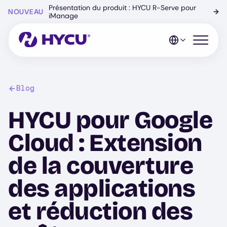
Skip
Présentation du produit : HYCU R-Serve pour
NOUVEAU
→
to
iManage
main
content
Open mo
Blog
HYCU pour Google
Cloud : Extension
de la couverture
des applications
et réduction des