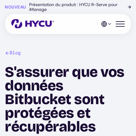
Skip
Présentation du produit : HYCU R-Serve pour
NOUVEAU
→
to
iManage
main
content
Open mo
Blog
S'assurer que vos
données
Bitbucket sont
protégées et
récupérables