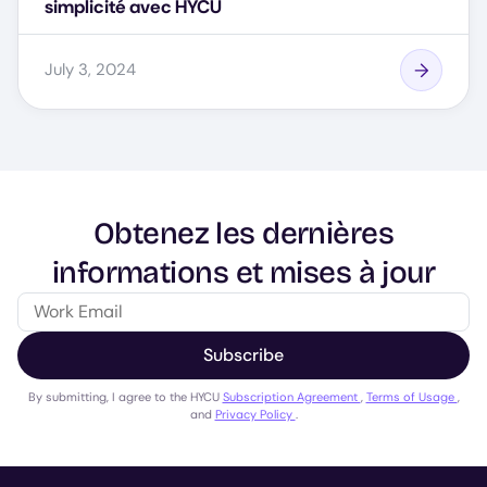
simplicité avec HYCU
July 3, 2024
Obtenez les dernières
informations et mises à jour
Subscribe
By submitting, I agree to the HYCU
Subscription Agreement
,
Terms of Usage
,
and
Privacy Policy
.