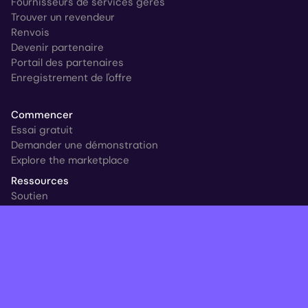
Fournisseurs de services gérés
Trouver un revendeur
Renvois
Devenir partenaire
Portail des partenaires
Enregistrement de l'offre
Commencer
Essai gratuit
Demander une démonstration
Explore the marketplace
Ressources
Soutien
Témoignages de clients
Nouveau à HYCU
Blog
Ransomware & Readiness Calculator
Suivre