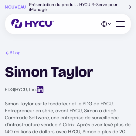
Skip
Présentation du produit : HYCU R-Serve pour
NOUVEAU
→
to
iManage
main
content
Open mo
Blog
Simon Taylor
View LinkedIn profile for Simon Taylor
PDG
|
HYCU, Inc.
Simon Taylor est le fondateur et le PDG de HYCU.
Entrepreneur en série, avant HYCU, Simon a dirigé
Comtrade Software, une entreprise de surveillance
d'infrastructure vendue à Citrix. Après avoir levé plus de
140 millions de dollars avec HYCU, Simon a plus de 20