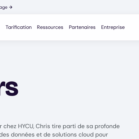
nage
→
Tarification
Ressources
Partenaires
Entreprise
rs
 LinkedIn profile for Chris Rogers
chez HYCU, Chris tire parti de sa profonde
des données et de solutions cloud pour