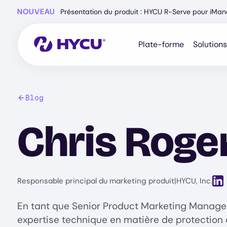
Skip
NOUVEAU
Présentation du produit : HYCU R-Serve pour iMa
to
main
content
Plate-forme
Solutions
Blog
Chris Roge
View
Responsable principal du marketing produit
|
HYCU, Inc.
En tant que Senior Product Marketing Manager 
expertise technique en matière de protection 